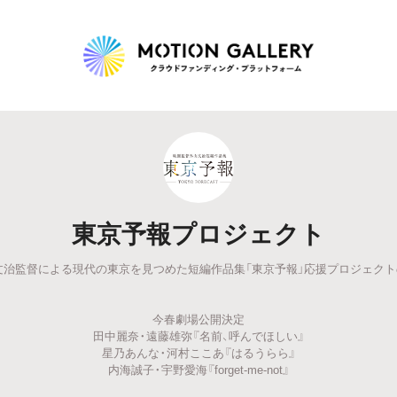
Highlight
人気のプロジェクト
新着プロジェクト
終了間近のプロジェ
東京予報プロジェクト
Feature
文治監督による現代の東京を見つめた短編作品集「東京予報」応援プロジェクト
タグから探す
キュレーターから探す
特集から探す
今春劇場公開決定
Legendary
田中麗奈・遠藤雄弥『名前、呼んでほしい』
星乃あんな・河村ここあ『はるうらら』
内海誠子・宇野愛海『forget-me-not』
最新達成プロジェクト
調達額が大きいプロジェクト