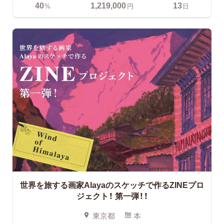
40
1,219,000
13
%
円
日
世界を旅する画家Alayaのスケッチで作るZINEプロ
ジェクト！
第一弾！！
東京都
本