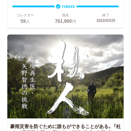
FUNDED
コレクター
現在
終了
59
761,900
2022/03/25
人
円
豪雨災害を防ぐために誰もができることがある。
「杜