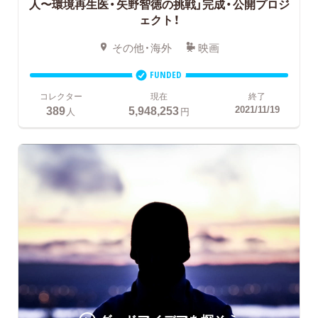
人〜環境再生医・矢野智徳の挑戦」完成・公開プロジ
ェクト！
その他・海外
映画
FUNDED
コレクター
現在
終了
389
5,948,253
2021/11/19
人
円