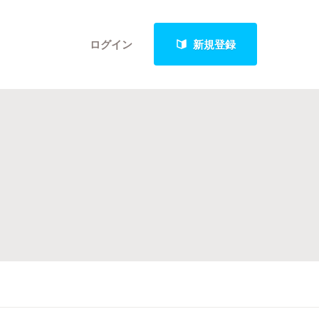
ログイン
新規登録
クト
最新進捗報告から探す