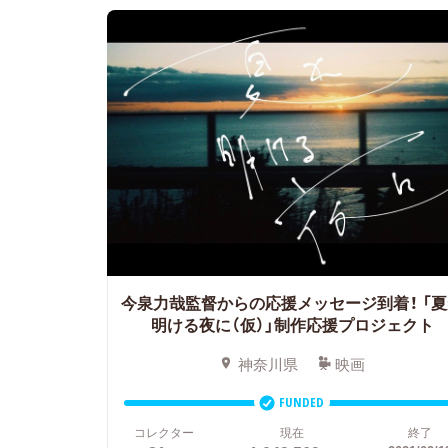
今泉力哉監督からの応援メッセージ到着！
「夏
明ける夜に（仮）」制作応援プロジェクト
神奈川県
映画
FUNDED
コレクター
現在
終了