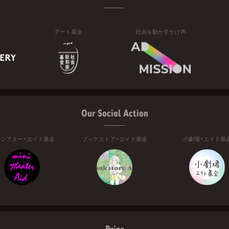
アート基金
社会を動かすかけ声
Our Social Action
ニシアター・エイド基金
ブックストア・エイド基金
小劇場・エイド基