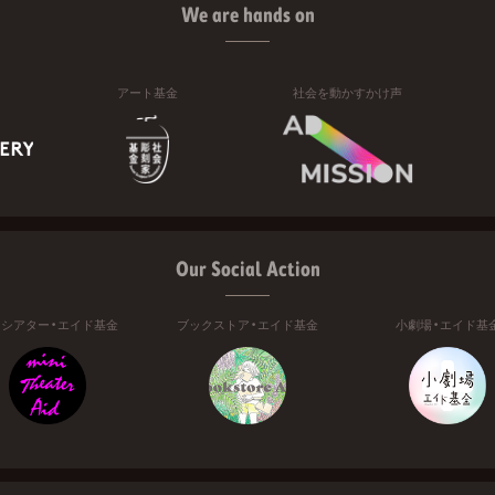
We are hands on
アート基金
社会を動かすかけ声
Our Social Action
ニシアター・エイド基金
ブックストア・エイド基金
小劇場・エイド基