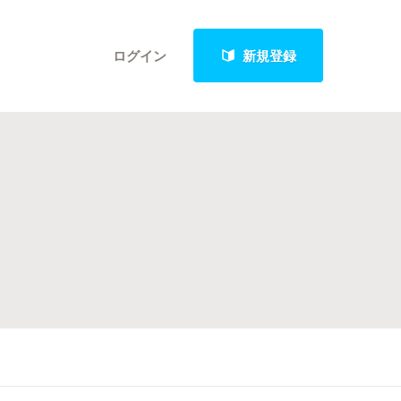
ログイン
新規登録
クト
最新進捗報告から探す