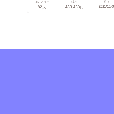
コレクター
現在
終了
82
483,433
2021/10/0
人
円