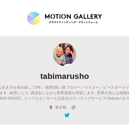
Highlight
人気のプロジェクト
新着プロジェクト
終了間近のプロジェ
tabimarusho
Feature
由な生き方を求め旅して8年。 地球5周／旅ブロガー／ライター／ピースボートゲ
タグから探す
キュレーターから探す
特集から探す
ます。経営したり、講演会しながら世界各国を徘徊します。世界の色んな情報
INJA HOUSE。インフルエンサーと広告主のマッチングサービス《Advers》を
東京都
Legendary
最新達成プロジェクト
調達額が大きいプロジェクト