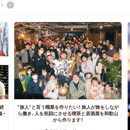
クト
0
続
"旅人"と言う職業を作りたい！
旅人が旅をしなが
版・
ら働き、人を笑顔にさせる喫茶と居酒屋を和歌山
から作ります！