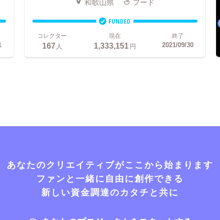
和歌山県
フード
FUNDED
コレクター
現在
終了
167
1,333,151
1
2021/09/30
人
円
あなたのクリエイティブがここから始まります
ファンと一緒に自由に創作できる
新しい資金調達のカタチと共に