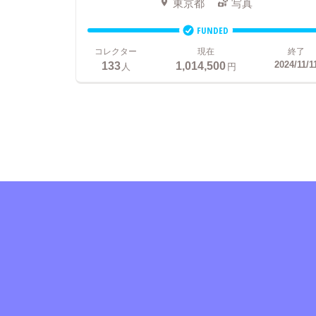
東京都
写真
FUNDED
コレクター
現在
終了
133
1,014,500
2024/11/1
人
円