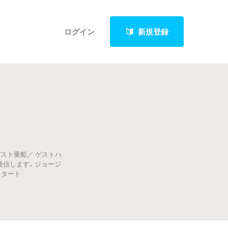
ログイン
新規登録
クト
スト乗船／ ゲストハ
最新進捗報告から探す
発信します。ジョージ
スタート