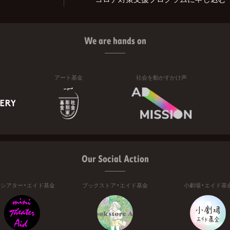
We are hands on
アート基金
社会を動かすかけ声
Our Social Action
ニシアター・エイド基金
ブックストア・エイド基金
小劇場・エイド基