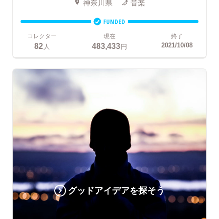
神奈川県
音楽
FUNDED
コレクター
現在
終了
82
483,433
2021/10/08
人
円
グッドアイデアを探そう