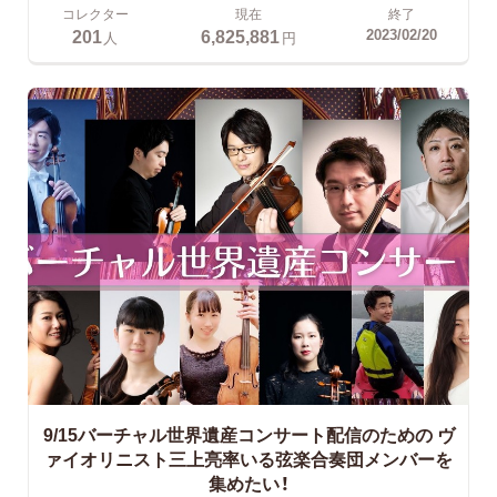
コレクター
現在
終了
201
6,825,881
2023/02/20
人
円
9/15バーチャル世界遺産コンサート配信のための
ヴ
ァイオリニスト三上亮率いる弦楽合奏団メンバーを
集めたい！