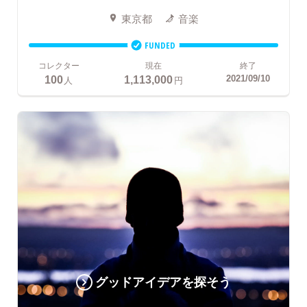
東京都
音楽
FUNDED
コレクター
現在
終了
100
1,113,000
2021/09/10
人
円
グッドアイデアを探そう