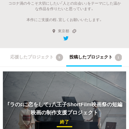
コロナ渦の今こそ大切にしたい「人との出会い」をテーマにした温か
な作品を作りたいと思っています。
本作にご支援の程、宜しくお願いいたします。
東京都
応援したプロジェクト
投稿したプロジェクト
5
1
「ラの♯に恋をして」八王子ShortFilm映画祭の短編
映画の制作支援プロジェクト
終了