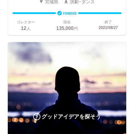
宮城県
演劇・ダンス
FUNDED
コレクター
現在
終了
12
135,000
2021/08/27
人
円
グッドアイデアを探そう