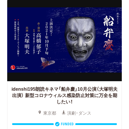
idenshi195朗読キネマ「船弁慶」10月公演（大塚明夫
出演）
新型コロナウィルス感染防止対策に万全を期
したい！
東京都
演劇・ダンス
FUNDED