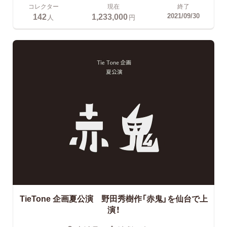
コレクター
現在
終了
142
1,233,000
2021/09/30
人
円
TieTone 企画夏公演 野田秀樹作「赤鬼」を仙台で上
演！