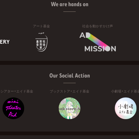
We are hands on
アート基金
社会を動かすかけ声
Our Social Action
ニシアター・エイド基金
ブックストア・エイド基金
小劇場・エイド基