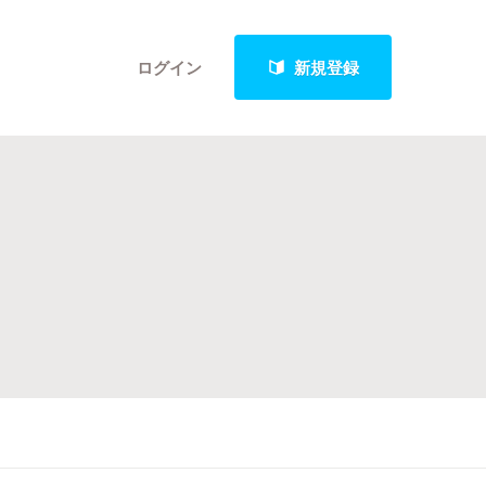
ログイン
新規登録
クト
最新進捗報告から探す