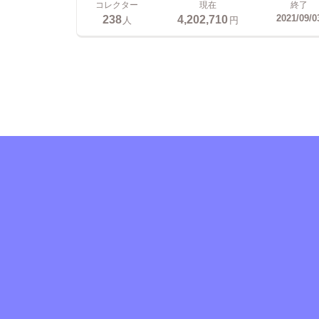
コレクター
現在
終了
238
4,202,710
2021/09/0
人
円