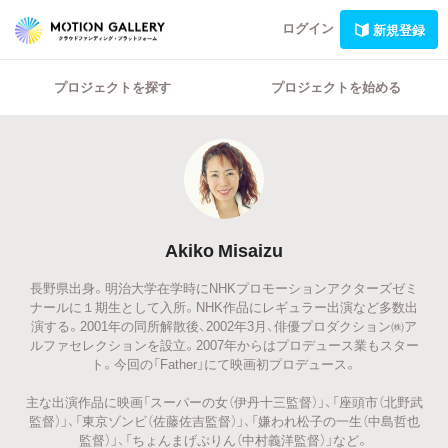
ログイン
新規登録
プロジェクトを探す
プロジェクトを始める
Akiko Misaizu
長野県出身。明治大学在学時にNHKプロモーションアクターズゼミ
ナールに１期生として入所。NHK作品にレギュラー出演など多数出
演する。2001年の同所解散後、2002年3月、俳優プロダクション㈱ア
ルファセレクションを設立。2007年からはプロデュース業もスター
ト。今回の「Father」にて映画初プロデュース。
主な出演作品に映画「スーパーの女（伊丹十三監督）」、「座頭市（北野武
監督）」、「東京ゾンビ（佐藤佐吉監督）」、「嫌われ松子の一生（中島哲也
監督）」、「ちょんまげぷりん（中村義洋監督）」など。