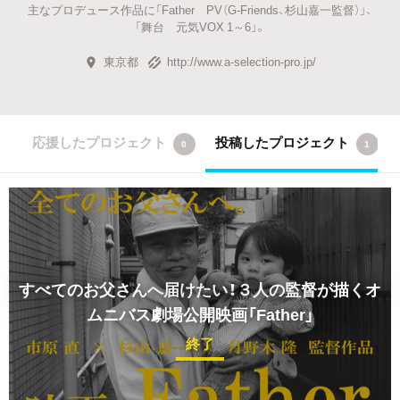
主なプロデュース作品に「Father PV（G-Friends、杉山嘉一監督）」、
「舞台 元気VOX 1～6」。
東京都
http://www.a-selection-pro.jp/
応援したプロジェクト
投稿したプロジェクト
0
1
すべてのお父さんへ届けたい！３人の監督が描くオ
ムニバス劇場公開映画「Father」
終了