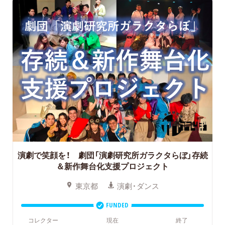
演劇で笑顔を！ 劇団「演劇研究所ガラクタらぼ」存続
＆新作舞台化支援プロジェクト
東京都
演劇・ダンス
FUNDED
コレクター
現在
終了