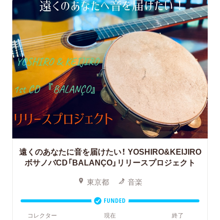
遠くのあなたに音を届けたい！
YOSHIRO&KEIJIRO
ボサノバCD「BALANÇO」リリースプロジェクト
東京都
音楽
FUNDED
コレクター
現在
終了