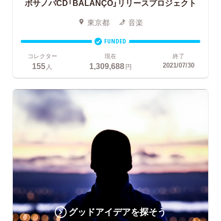
ボサノバCD「BALANÇO」リリースプロジェクト
東京都
音楽
FUNDED
コレクター
現在
終了
155
1,309,688
2021/07/30
人
円
グッドアイデアを探そう