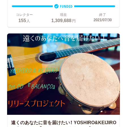
FUNDED
コレクター
現在
終了
155
1,309,688
2021/07/30
人
円
遠くのあなたに音を届けたい！
YOSHIRO&KEIJIRO