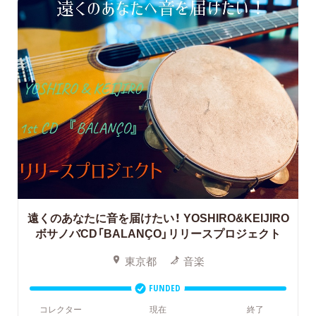
遠くのあなたに音を届けたい！
YOSHIRO&KEIJIRO
ボサノバCD「BALANÇO」リリースプロジェクト
東京都
音楽
FUNDED
コレクター
現在
終了