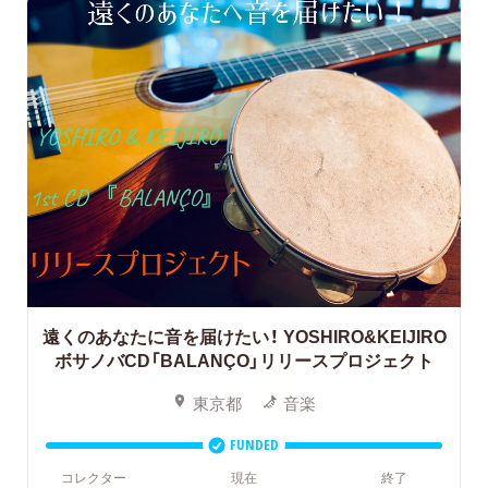
遠くのあなたに音を届けたい！
YOSHIRO&KEIJIRO
ボサノバCD「BALANÇO」リリースプロジェクト
東京都
音楽
FUNDED
コレクター
現在
終了