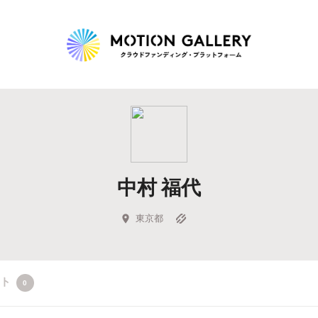
Highlight
人気のプロジェクト
新着プロジェクト
終了間近のプロジェ
中村 福代
Feature
タグから探す
キュレーターから探す
特集から探す
東京都
Legendary
クト
0
最新達成プロジェクト
調達額が大きいプロジェクト