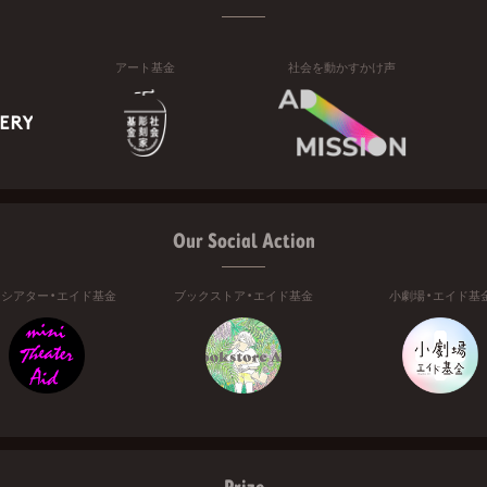
アート基金
社会を動かすかけ声
Our Social Action
ニシアター・エイド基金
ブックストア・エイド基金
小劇場・エイド基