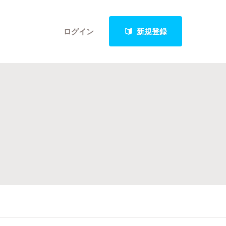
ログイン
新規登録
クト
最新進捗報告から探す