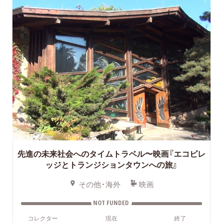
先進の未来社会へのタイムトラベル〜映画『エコビレ
ッジとトランジションタウンへの旅』
その他・海外
映画
NOT FUNDED
コレクター
現在
終了