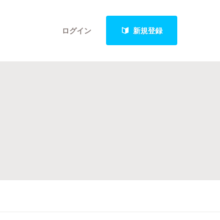
ログイン
新規登録
クト
最新進捗報告から探す