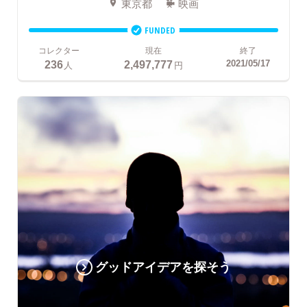
東京都
映画
FUNDED
コレクター
現在
終了
236
2,497,777
2021/05/17
人
円
グッドアイデアを探そう