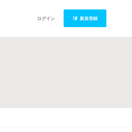
ログイン
新規登録
クト
最新進捗報告から探す