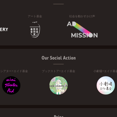
アート基金
社会を動かすかけ声
Our Social Action
ニシアター・エイド基金
ブックストア・エイド基金
小劇場・エイド基