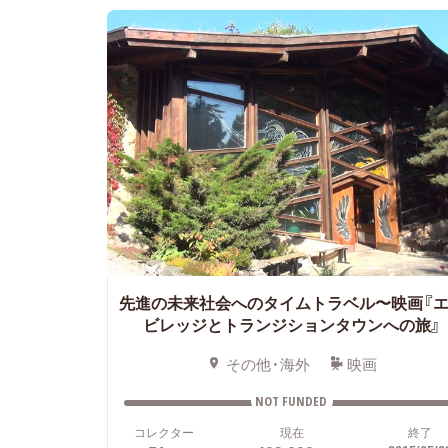
先進の未来社会へのタイムトラベル〜映画『
ビレッジとトランジションタウンへの旅』
その他・海外
映画
NOT FUNDED
コレクター
現在
終了