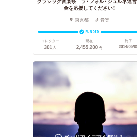
クラシック音楽祭 ラ・フォル・ジュルネ運営
金を応援してください！
東京都
音楽
FUNDED
コレクター
現在
終了
301
2,455,200
2014/05/0
人
円