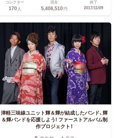
コレクター
現在
終了
170
5,406,510
2017/11/09
人
円
津軽三味線ユニット輝＆輝が結成したバンド、輝
＆輝バンドを応援しよう! ファーストアルバム制
作プロジェクト！