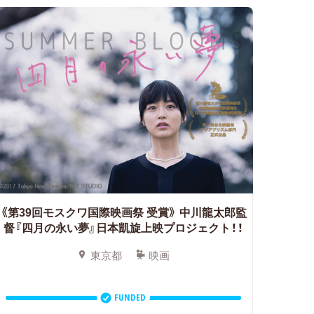
《第39回モスクワ国際映画祭 受賞》
中川龍太郎監
督『四月の永い夢』日本凱旋上映プロジェクト！！
東京都
映画
FUNDED