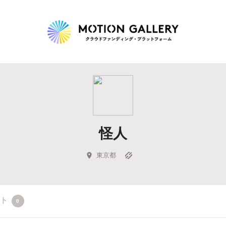
Highlight
人気のプロジェクト
新着プロジェクト
終了間近のプロジェ
怪人
Feature
タグから探す
キュレーターから探す
特集から探す
東京都
Legendary
クト
0
最新達成プロジェクト
調達額が大きいプロジェクト