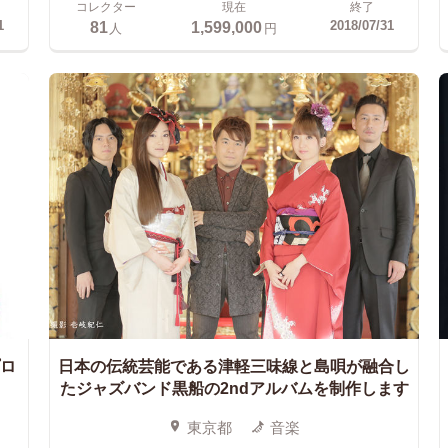
コレクター
現在
終了
81
1,599,000
1
2018/07/31
人
円
プロ
日本の伝統芸能である津軽三味線と島唄が融合し
たジャズバンド黒船の2ndアルバムを制作します
東京都
音楽