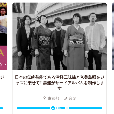
ロジ
日本の伝統芸能である津軽三味線と奄美島唄をジ
ャズに乗せて！
黒船がサードアルバムを制作しま
す
東京都
音楽
FUNDED