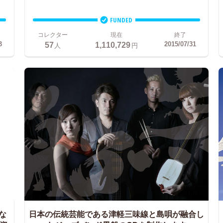
FUNDED
コレクター
現在
終了
57
1,110,729
3
2015/07/31
人
円
な
日本の伝統芸能である津軽三味線と島唄が融合し