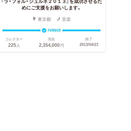
『ラ・フォル・ジュルネ２０１３』を成功させるた
めにご支援をお願いします。
東京都
音楽
FUNDED
コレクター
現在
終了
225
2,354,000
2013/04/23
人
円