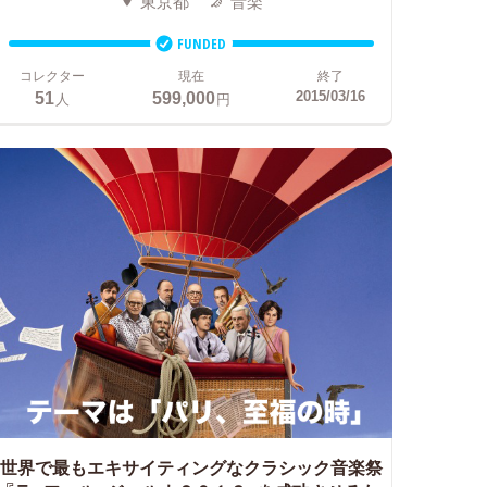
東京都
音楽
FUNDED
コレクター
現在
終了
51
599,000
2015/03/16
人
円
世界で最もエキサイティングなクラシック音楽祭