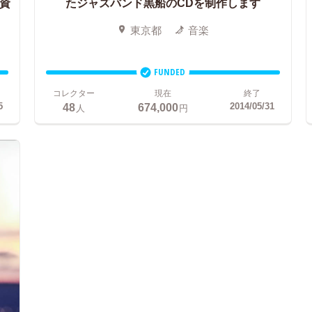
資
たジャズバンド黒船のCDを制作します
東京都
音楽
FUNDED
コレクター
現在
終了
48
674,000
5
2014/05/31
人
円