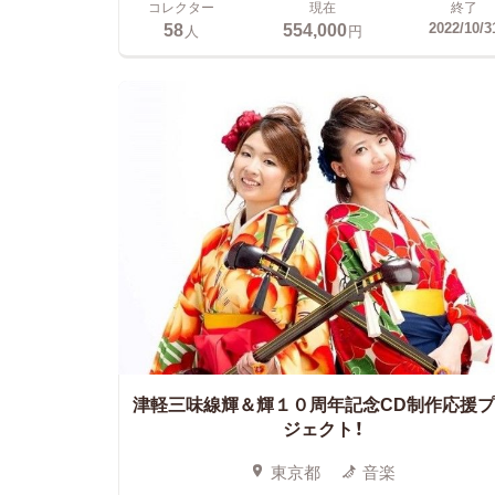
コレクター
現在
終了
58
554,000
2022/10/3
人
円
津軽三味線輝＆輝１０周年記念CD制作応援
ジェクト！
東京都
音楽