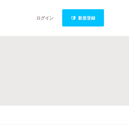
ログイン
新規登録
クト
最新進捗報告から探す