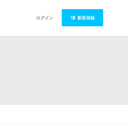
ログイン
新規登録
クト
最新進捗報告から探す