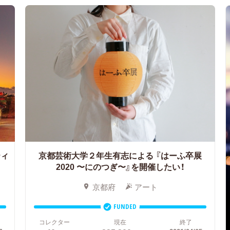
ティ
京都芸術大学２年生有志による
『はーふ卒展
2020 〜にのつぎ〜』を開催したい！
京都府
アート
FUNDED
コレクター
現在
終了