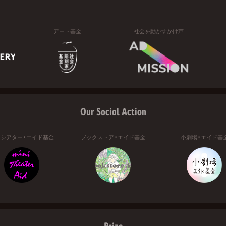
アート基金
社会を動かすかけ声
Our Social Action
ニシアター・エイド基金
ブックストア・エイド基金
小劇場・エイド基