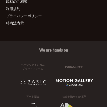
取材のご相談
利用規約
プライバシーポリシー
特商法表示
We are hands on
ベーシックインカム
PODCAST番組
プラットフォーム
アート基金
社会を動かすかけ声