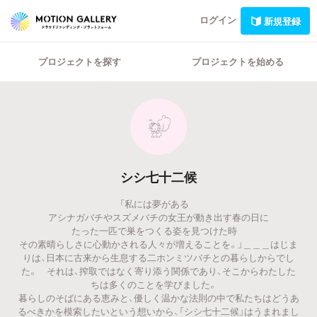
ログイン
新規登録
プロジェクトを探す
プロジェクトを始める
シシ七十二候
「私には夢がある
アシナガバチやスズメバチの女王が動き出す春の日に
たった一匹で巣をつくる姿を見つけた時
その素晴らしさに心動かされる人々が増えることを。」＿＿＿はじま
りは、日本に古来から生息する二ホンミツバチとの暮らしからでし
た。 それは、搾取ではなく寄り添う関係であり、そこからわたした
ちは多くのことを学びました。
暮らしのそばにある恵みと、優しく温かな法則の中で私たちはどうあ
るべきかを模索したいという想いから、「シシ七十二候」はうまれまし