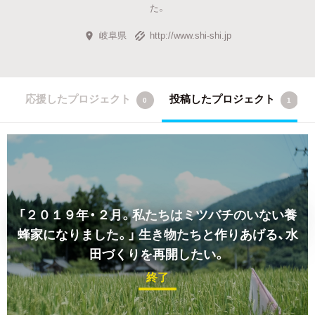
た。
岐阜県
http://www.shi-shi.jp
応援したプロジェクト
投稿したプロジェクト
0
1
「２０１９年・２月。私たちはミツバチのいない養
蜂家になりました。」
生き物たちと作りあげる、水
田づくりを再開したい。
終了