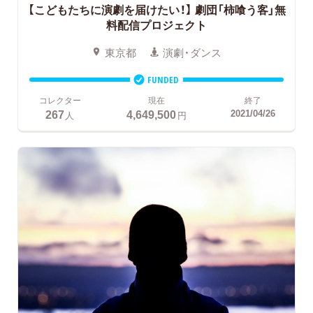
【こどもたちに演劇を届けたい！】
劇団「柿喰う客」無
料配信プロジェクト
東京都
演劇・ダンス
FUNDED
コレクター
現在
終了
267
4,649,500
2021/04/26
人
円