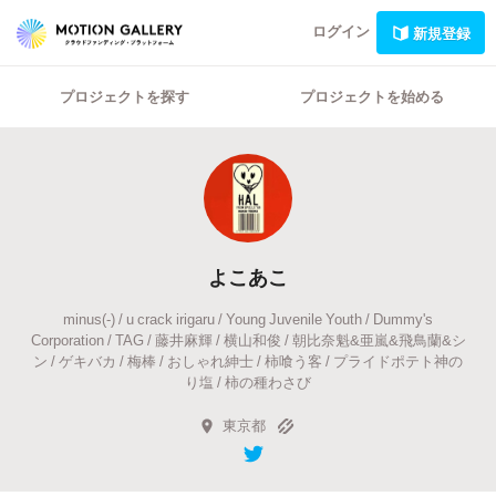
ログイン
新規登録
プロジェクトを探す
プロジェクトを始める
よこあこ
minus(-) / u crack irigaru / Young Juvenile Youth / Dummy's
Corporation / TAG / 藤井麻輝 / 横山和俊 / 朝比奈魁&亜嵐&飛鳥蘭&シ
ン / ゲキバカ / 梅棒 / おしゃれ紳士 / 柿喰う客 / プライドポテト神の
り塩 / 柿の種わさび
東京都