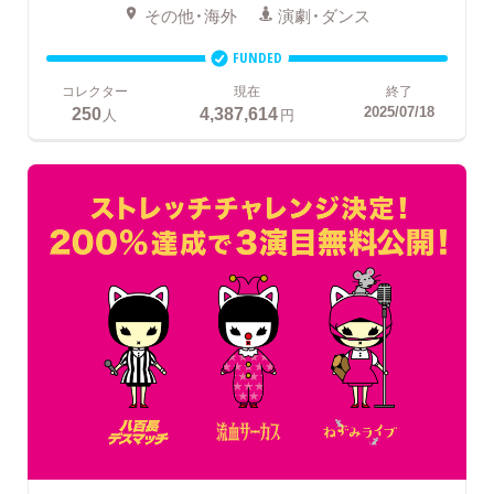
その他・海外
演劇・ダンス
FUNDED
コレクター
現在
終了
250
4,387,614
2025/07/18
人
円