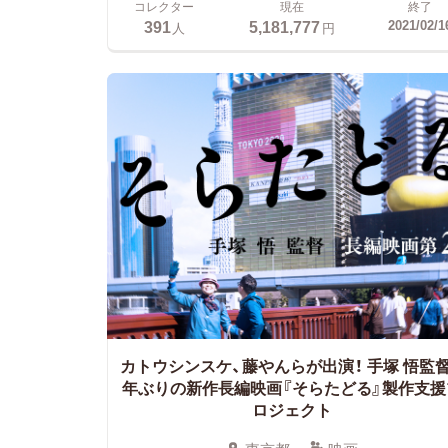
コレクター
現在
終了
391
5,181,777
2021/02/1
人
円
カトウシンスケ、藤やんらが出演！
手塚 悟監督
年ぶりの新作長編映画『そらたどる』製作支援
ロジェクト