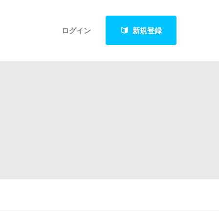
ログイン
新規登録
クト
最新進捗報告から探す