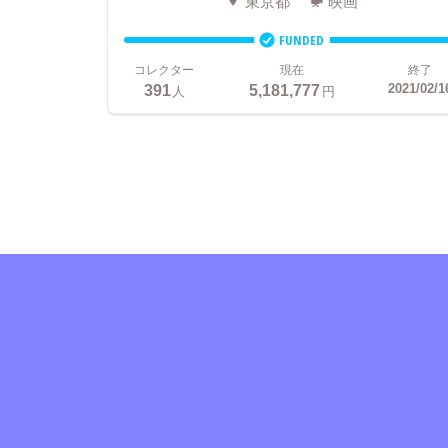
東京都
映画
FUNDED
コレクター
現在
終了
391
5,181,777
2021/02/1
人
円