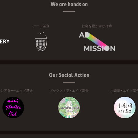
We are hands on
アート基金
社会を動かすかけ声
Our Social Action
ニシアター・エイド基金
ブックストア・エイド基金
小劇場・エイド基