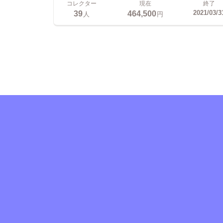
コレクター
現在
終了
39
464,500
2021/03/3
人
円