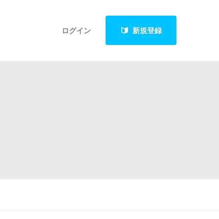
ログイン
新規登録
クト
最新進捗報告から探す