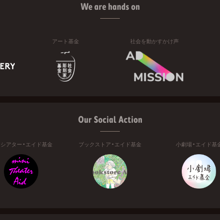
We are hands on
アート基金
社会を動かすかけ声
Our Social Action
ニシアター・エイド基金
ブックストア・エイド基金
小劇場・エイド基