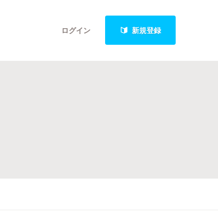
ログイン
新規登録
クト
最新進捗報告から探す