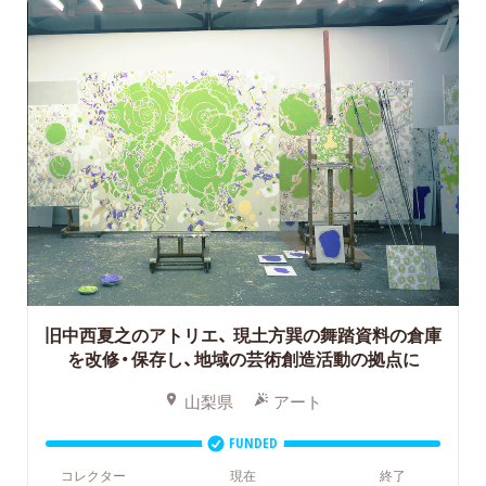
旧中西夏之のアトリエ、
現土方巽の舞踏資料の倉庫
を改修・保存し、地域の芸術創造活動の拠点に
山梨県
アート
FUNDED
コレクター
現在
終了