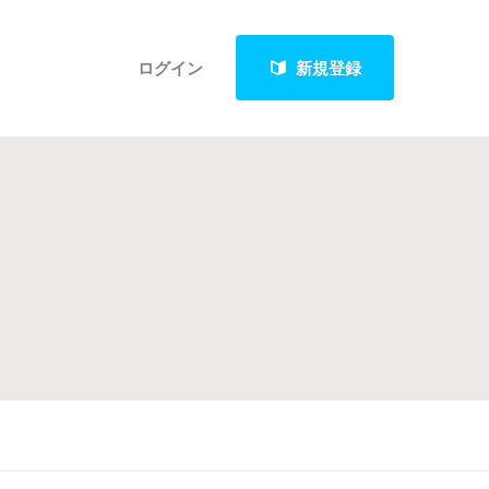
ログイン
新規登録
クト
最新進捗報告から探す