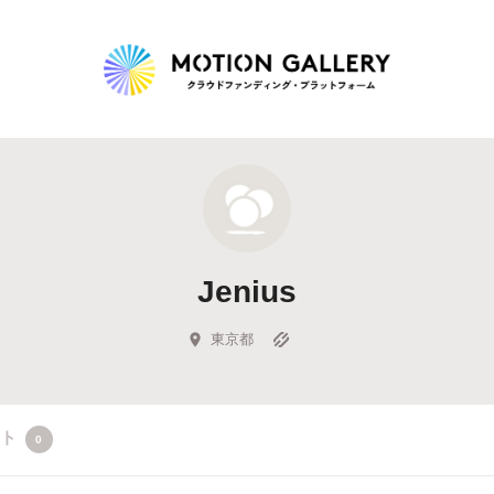
Highlight
人気のプロジェクト
新着プロジェクト
終了間近のプロジェ
Jenius
Feature
タグから探す
キュレーターから探す
特集から探す
東京都
Legendary
クト
0
最新達成プロジェクト
調達額が大きいプロジェクト