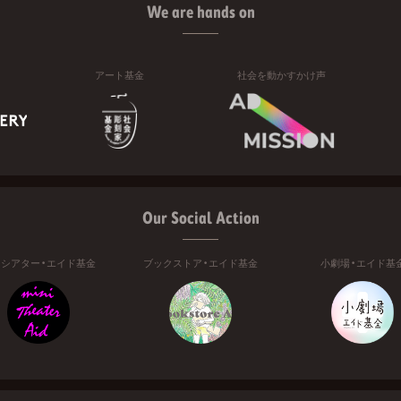
We are hands on
アート基金
社会を動かすかけ声
Our Social Action
ニシアター・エイド基金
ブックストア・エイド基金
小劇場・エイド基