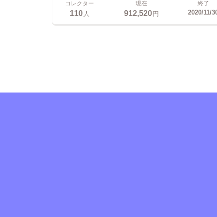
コレクター
現在
終了
110
912,520
2020/11/3
人
円