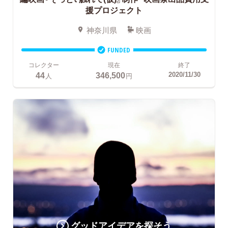
援プロジェクト
神奈川県
映画
FUNDED
コレクター
現在
終了
44
346,500
2020/11/30
人
円
グッドアイデアを探そう