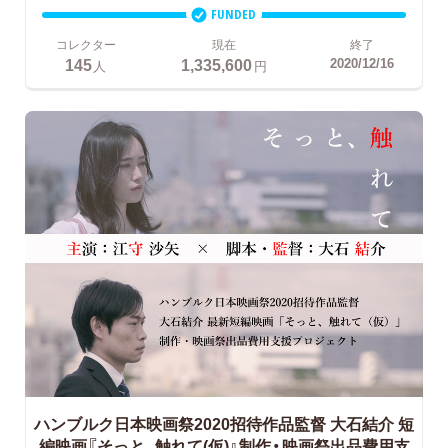
FUNDED
コレクター
現在
終了
145
1,335,600
2020/12/16
人
円
ハンブルク日本映画祭2020招待作品監督 大石結介
短
編映画『そっと、触れて(仮)』制作・映画祭出品費用支