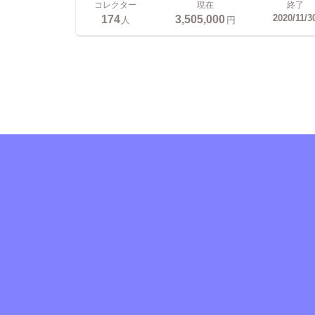
コレクター
現在
終了
174
3,505,000
2020/11/3
人
円