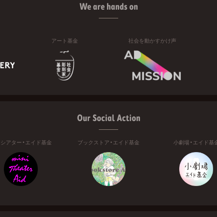
We are hands on
アート基金
社会を動かすかけ声
Our Social Action
ニシアター・エイド基金
ブックストア・エイド基金
小劇場・エイド基