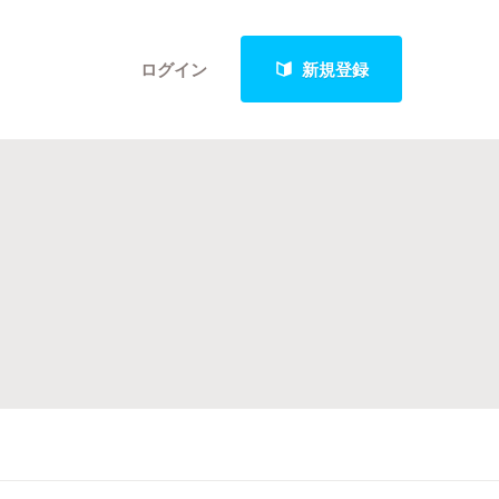
ログイン
新規登録
クト
最新進捗報告から探す