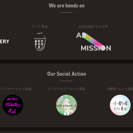
We are hands on
アート基金
社会を動かすかけ声
Our Social Action
ニシアター・エイド基金
ブックストア・エイド基金
小劇場・エイド基