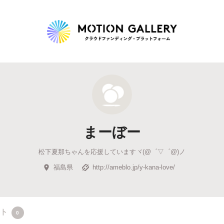
Highlight
人気のプロジェクト
新着プロジェクト
終了間近のプロジェ
まーぼー
Feature
松下夏那ちゃんを応援していますヾ(@゜▽゜@)ノ
タグから探す
キュレーターから探す
特集から探す
福島県
http://ameblo.jp/y-kana-love/
Legendary
最新達成プロジェクト
調達額が大きいプロジェクト
クト
0