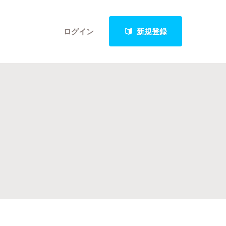
ログイン
新規登録
クト
最新進捗報告から探す