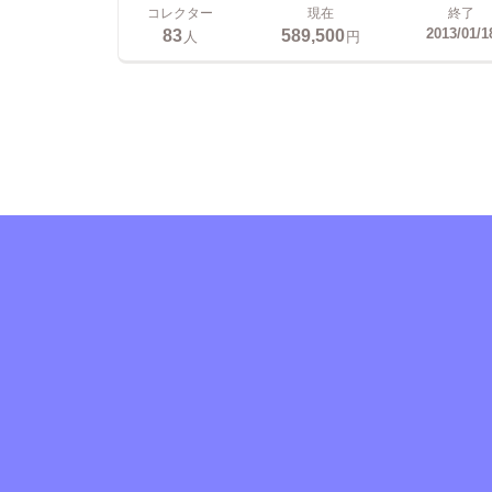
コレクター
現在
終了
83
589,500
2013/01/1
人
円