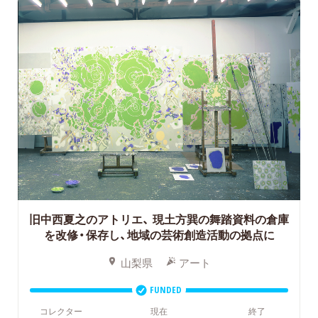
旧中西夏之のアトリエ、
現土方巽の舞踏資料の倉庫
を改修・保存し、地域の芸術創造活動の拠点に
山梨県
アート
FUNDED
コレクター
現在
終了