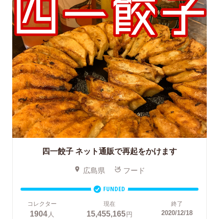
四一餃子
ネット通販で再起をかけます
広島県
フード
FUNDED
コレクター
現在
終了
1904
15,455,165
2020/12/18
人
円