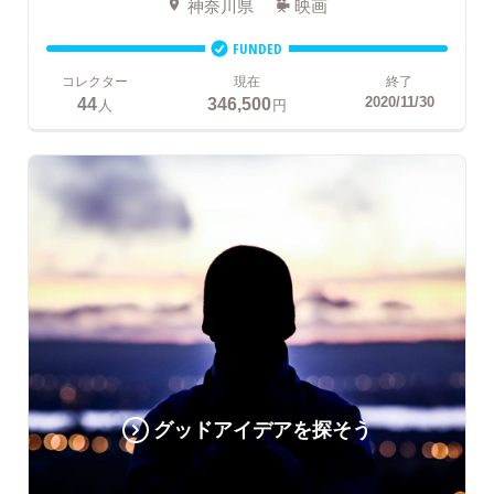
神奈川県
映画
FUNDED
コレクター
現在
終了
44
346,500
2020/11/30
人
円
グッドアイデアを探そう