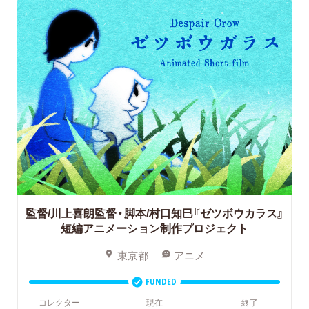
監督/川上喜朗監督・脚本/村口知巳『ゼツボウカラス』
短編アニメーション制作プロジェクト
東京都
アニメ
FUNDED
コレクター
現在
終了