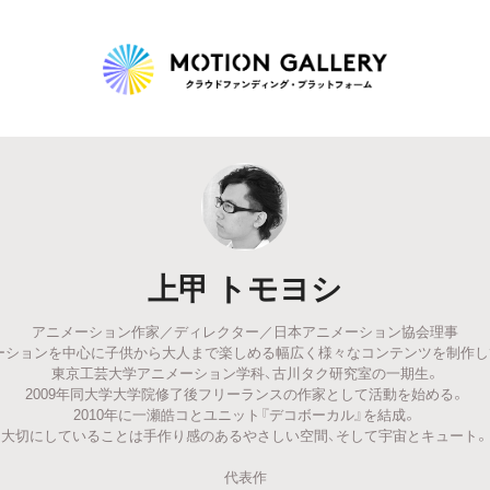
Highlight
人気のプロジェクト
新着プロジェクト
終了間近のプロジェ
上甲 トモヨシ
Feature
アニメーション作家／ディレクター／日本アニメーション協会理事
タグから探す
キュレーターから探す
特集から探す
ーションを中心に子供から大人まで楽しめる幅広く様々なコンテンツを制作し
東京工芸大学アニメーション学科、古川タク研究室の一期生。
2009年同大学大学院修了後フリーランスの作家として活動を始める。
Legendary
2010年に一瀬皓コとユニット『デコボーカル』を結成。
大切にしていることは手作り感のあるやさしい空間、そして宇宙とキュート。
最新達成プロジェクト
調達額が大きいプロジェクト
代表作