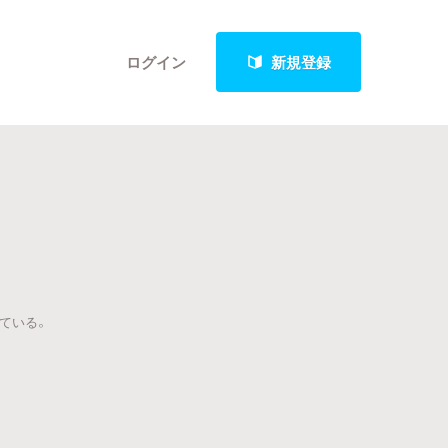
ログイン
新規登録
クト
最新進捗報告から探す
ている。