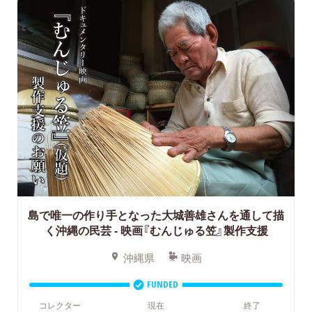
島で唯一の作り手となった大城善雄さんを通して描
く沖縄の民芸
- 映画『むんじゅる笠』製作支援
沖縄県
映画
FUNDED
コレクター
現在
終了