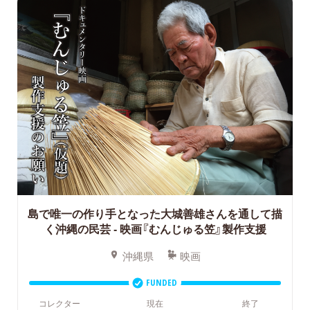
島で唯一の作り手となった大城善雄さんを通して描
く沖縄の民芸
- 映画『むんじゅる笠』製作支援
沖縄県
映画
FUNDED
コレクター
現在
終了