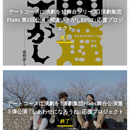
デートコースに演劇を！【舞台シリーズ】演劇集団
Fla9s 第2回公演 『間違いさがしEP02』応援プロジ
ェクト
終了
デートコースに演劇を！演劇集団Fla9s舞台公演第
３弾公演
『しあわせになろうね』応援プロジェクト
終了