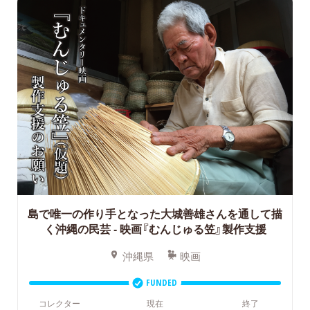
島で唯一の作り手となった大城善雄さんを通して描
く沖縄の民芸
- 映画『むんじゅる笠』製作支援
沖縄県
映画
FUNDED
コレクター
現在
終了