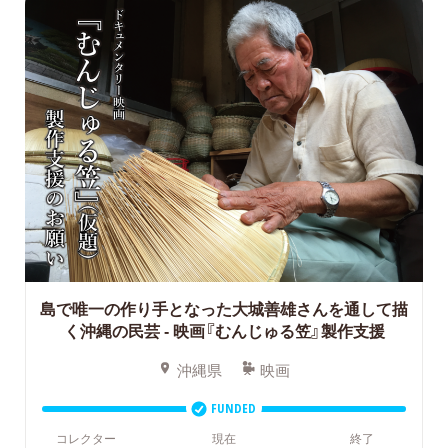
島で唯一の作り手となった大城善雄さんを通して描
く沖縄の民芸
- 映画『むんじゅる笠』製作支援
沖縄県
映画
FUNDED
コレクター
現在
終了