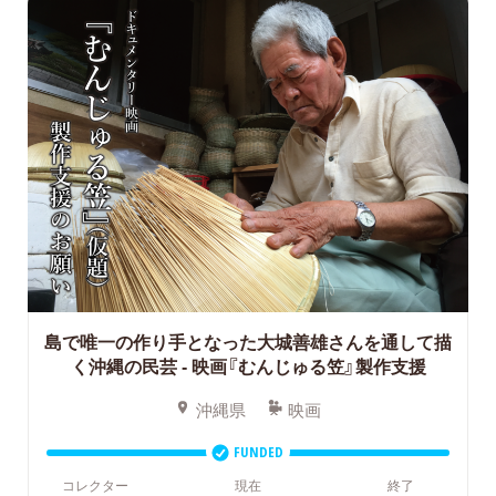
島で唯一の作り手となった大城善雄さんを通して描
く沖縄の民芸
- 映画『むんじゅる笠』製作支援
沖縄県
映画
FUNDED
コレクター
現在
終了