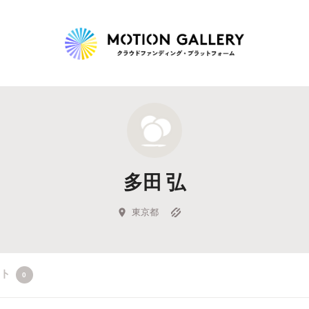
Highlight
人気のプロジェクト
新着プロジェクト
終了間近のプロジェ
多田 弘
Feature
タグから探す
キュレーターから探す
特集から探す
東京都
Legendary
クト
0
最新達成プロジェクト
調達額が大きいプロジェクト