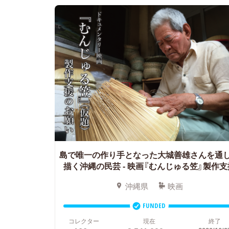
島で唯一の作り手となった大城善雄さんを通
描く沖縄の民芸
- 映画『むんじゅる笠』製作支
沖縄県
映画
FUNDED
コレクター
現在
終了