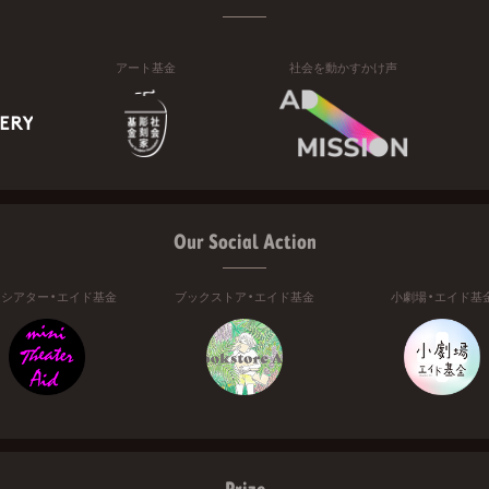
アート基金
社会を動かすかけ声
Our Social Action
ニシアター・エイド基金
ブックストア・エイド基金
小劇場・エイド基