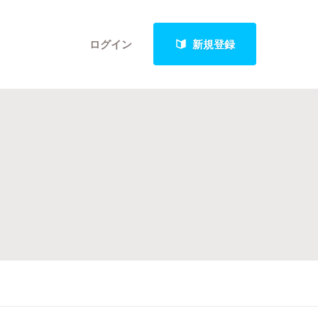
ログイン
新規登録
クト
最新進捗報告から探す