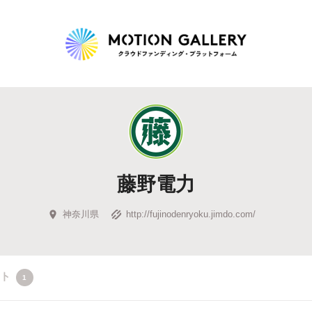
Highlight
人気のプロジェクト
新着プロジェクト
終了間近のプロジェ
藤野電力
Feature
タグから探す
キュレーターから探す
特集から探す
神奈川県
http://fujinodenryoku.jimdo.com/
Legendary
クト
1
最新達成プロジェクト
調達額が大きいプロジェクト