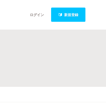
ログイン
新規登録
クト
最新進捗報告から探す