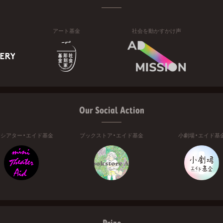
アート基金
社会を動かすかけ声
Our Social Action
ニシアター・エイド基金
ブックストア・エイド基金
小劇場・エイド基