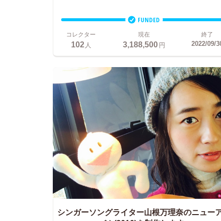
FUNDED
コレクター
現在
終了
102
3,188,500
2022/09/3
人
円
シンガーソングライター山根万理奈のニュー