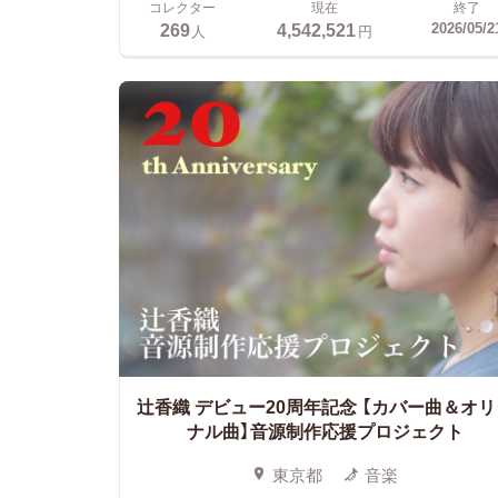
コレクター
現在
終了
269
4,542,521
2026/05/2
人
円
辻香織 デビュー20周年記念
【カバー曲＆オリ
ナル曲】音源制作応援プロジェクト
東京都
音楽