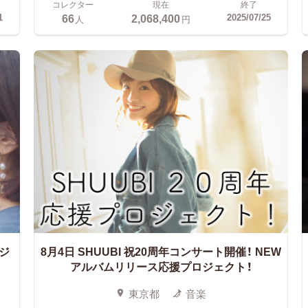
コレクター
現在
終了
66
2,068,400
1
2025/07/25
人
円
ジ
8月4日 SHUUBI 祝20周年コンサート開催！
NEW
アルバムリリース応援プロジェクト！
東京都
音楽