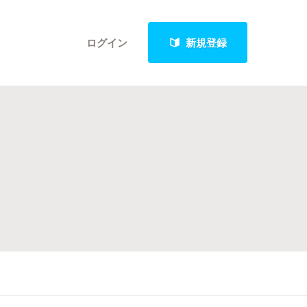
ログイン
新規登録
クト
最新進捗報告から探す