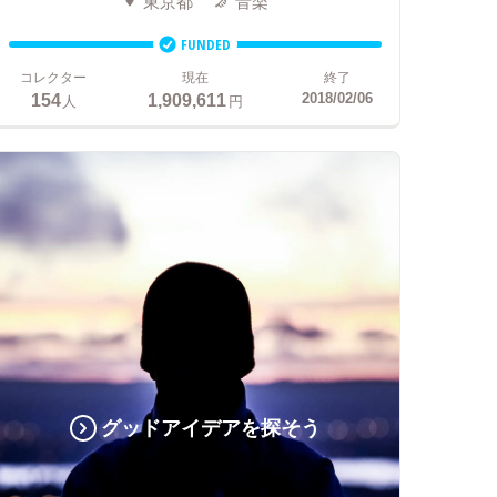
東京都
音楽
FUNDED
コレクター
現在
終了
154
1,909,611
2018/02/06
人
円
グッドアイデアを探そう