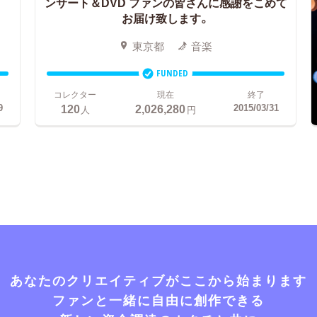
ンサート＆DVD ファンの皆さんに感謝をこめて
お届け致します。
東京都
音楽
FUNDED
コレクター
現在
終了
120
2,026,280
9
2015/03/31
人
円
あなたのクリエイティブがここから始まります
ファンと一緒に自由に創作できる