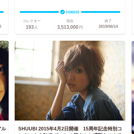
FUNDED
コレクター
現在
終了
193
3,513,000
0
2019/06/14
人
円
アル
SHUUBI 2015年4月2日開催 15周年記念特別コ