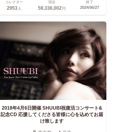
コレクター
現在
終了
2953
59,336,002
2024/06/27
人
円
2018年4月6日開催 SHUUBI祝復活コンサート&
記念CD
応援してくださる皆様に心を込めてお届
け致します