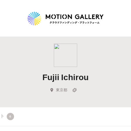
Highlight
人気のプロジェクト
新着プロジェクト
終了間近のプロジェ
Fujii Ichirou
Feature
タグから探す
キュレーターから探す
特集から探す
東京都
Legendary
クト
0
最新達成プロジェクト
調達額が大きいプロジェクト