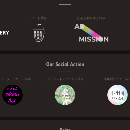
アート基金
社会を動かすかけ声
Our Social Action
ニシアター・エイド基金
ブックストア・エイド基金
小劇場・エイド基