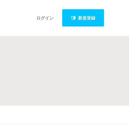
ログイン
新規登録
クト
最新進捗報告から探す