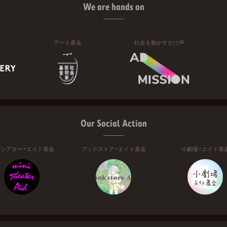
We are hands on
アート基金
社会を動かすかけ声
Our Social Action
ニシアター・エイド基金
ブックストア・エイド基金
小劇場・エイド基