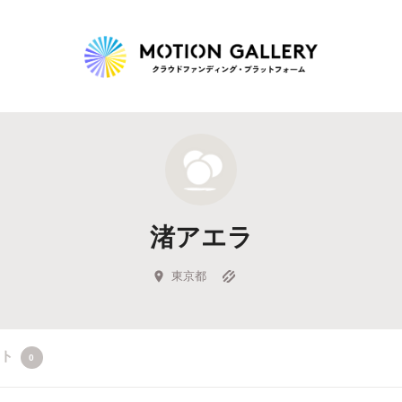
Highlight
人気のプロジェクト
新着プロジェクト
終了間近のプロジェ
渚アエラ
Feature
タグから探す
キュレーターから探す
特集から探す
東京都
Legendary
クト
0
最新達成プロジェクト
調達額が大きいプロジェクト