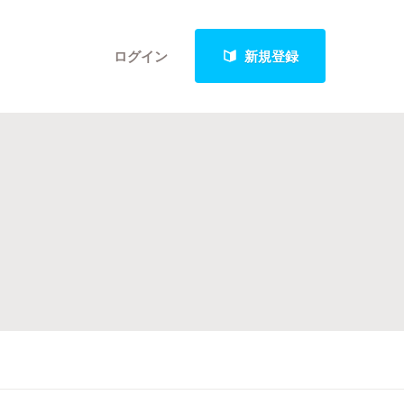
ログイン
新規登録
クト
最新進捗報告から探す