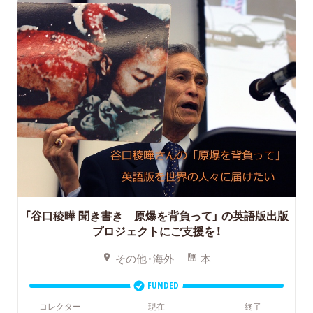
「谷口稜曄 聞き書き 原爆を背負って」
の英語版出版
プロジェクトにご支援を！
その他・海外
本
FUNDED
コレクター
現在
終了