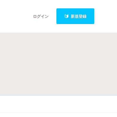
ログイン
新規登録
クト
最新進捗報告から探す