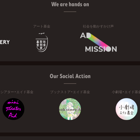
We are hands on
アート基金
社会を動かすかけ声
Our Social Action
ニシアター・エイド基金
ブックストア・エイド基金
小劇場・エイド基